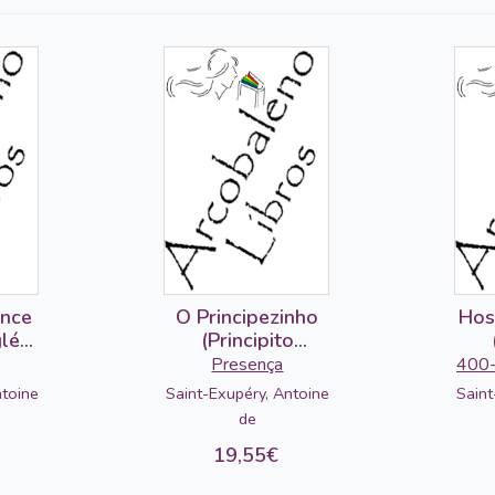
ince
O Principezinho
Hos
glés-
(Principito
portugués)
Presença
400-
ntoine
Saint-Exupéry, Antoine
Saint
de
19,55€