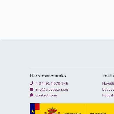
Harremanetarako
Feat
(+34) 914 079 845
Novelt
info@arcobaleno.es
Best se
Contact form
Publis