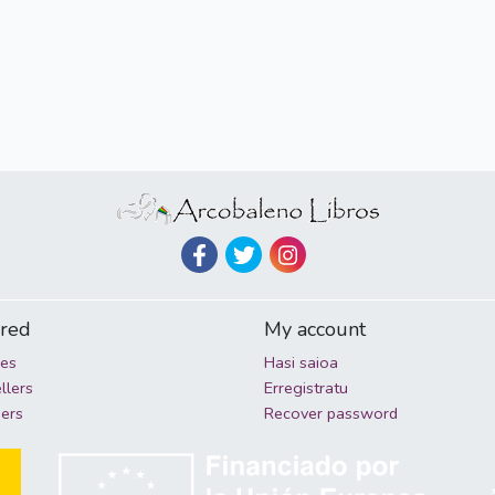
ured
My account
ies
Hasi saioa
llers
Erregistratu
hers
Recover password