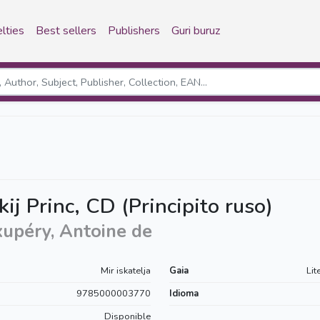
lties
Best sellers
Publishers
Guri buruz
kij Princ, CD (Principito ruso)
xupéry, Antoine de
Mir iskatelja
Gaia
Lit
9785000003770
Idioma
Disponible