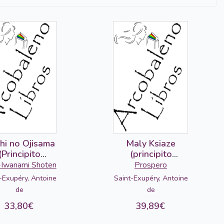
hi no Ojisama
Maly Ksiaze
(Principito
(principito
japonés)
polaco-francés)
Iwanami Shoten
Prospero
-Exupéry, Antoine
Saint-Exupéry, Antoine
de
de
33,80€
39,89€