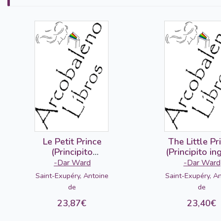
Le Petit Prince
The Little Pr
(Principito
(Principito in
francés-árabe)
árabe)
-Dar Ward
-Dar Ward
Saint-Exupéry, Antoine
Saint-Exupéry, A
de
de
23,87€
23,40€