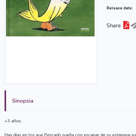
Release date:
Share
Sinopsia
+3 años.
Hay días en los que Pescadù sueña con escapar de su estanque par