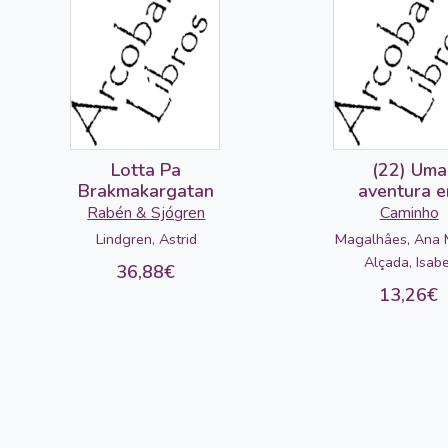
Lotta Pa
(22) Uma
Brakmakargatan
aventura 
Lisboa
Rabén & Sjógren
Caminho
Magalhâes, Ana M
Lindgren, Astrid
Alçada, Isabe
36,88€
13,26€