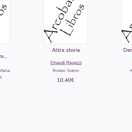
Altre storie
Der
em
Einaudi Ragazzi
aria;
Rodari, Gianni
l
10,40€