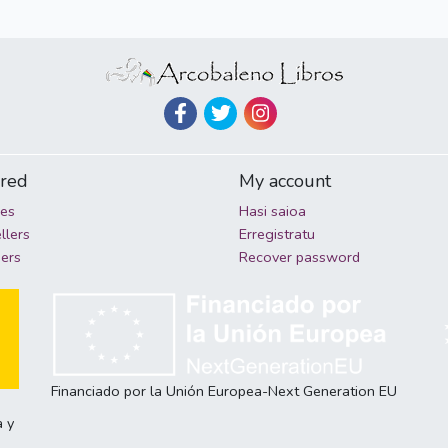
ured
My account
ies
Hasi saioa
llers
Erregistratu
hers
Recover password
Financiado por la Unión Europea-Next Generation EU
a y