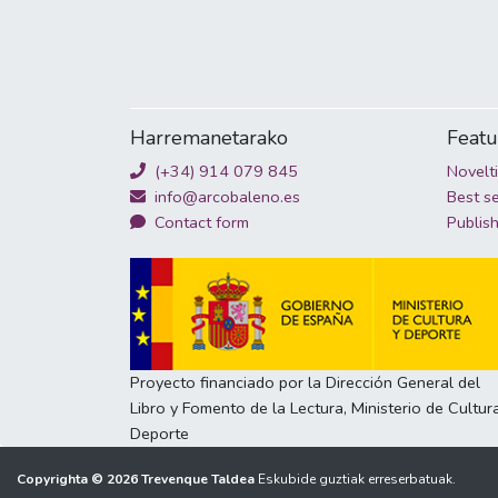
Harremanetarako
Feat
(+34) 914 079 845
Novelt
info@arcobaleno.es
Best se
Contact form
Publis
Proyecto financiado por la Dirección General del
Libro y Fomento de la Lectura, Ministerio de Cultur
Deporte
Copyrighta © 2026
Trevenque Taldea
Eskubide guztiak erreserbatuak.