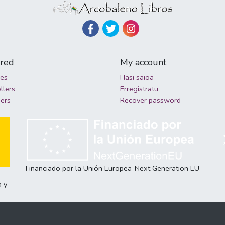
ured
My account
ies
Hasi saioa
llers
Erregistratu
hers
Recover password
Financiado por la Unión Europea-Next Generation EU
a y