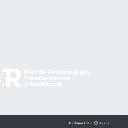
Bertsioa
0.0.1 |
0.226s