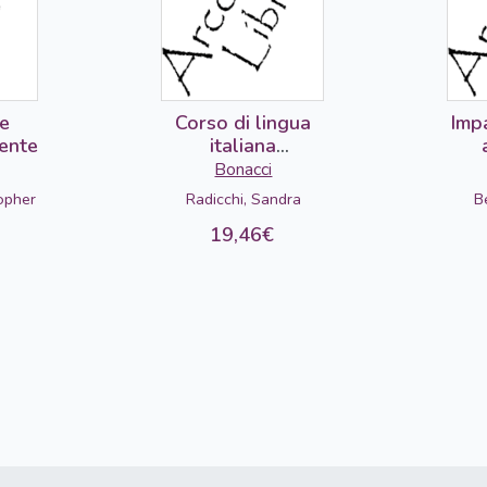
e
Corso di lingua
Imp
dente
italiana
intermedio -
Bonacci
studente
opher
Radicchi, Sandra
B
19,46€