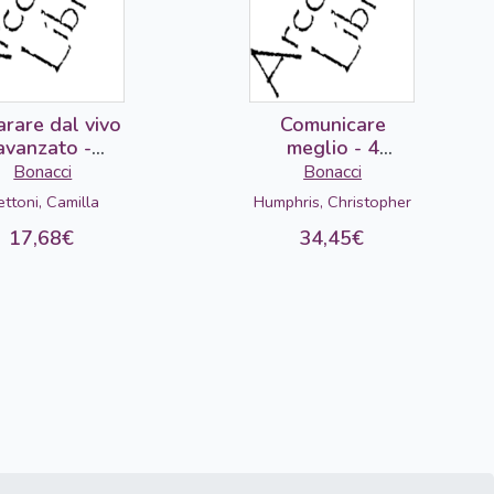
arare dal vivo
Comunicare
avanzato -
meglio - 4
studente
audiocassette
Bonacci
Bonacci
ettoni, Camilla
Humphris, Christopher
17,68€
34,45€