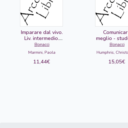
Imparare dal vivo.
Comunicar
Liv. intermedio.
meglio - stu
Chiavi
Bonacci
Bonacci
Marmini, Paola
Humphris, Christ
11,44€
15,05€