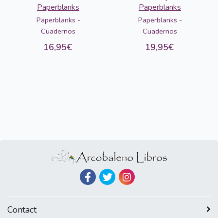
Creations /
Paperblanks
Paperblanks
Cancion de mar
Paperblanks -
Paperblanks -
Cuadernos
Cuadernos
16,95€
19,95€
Contact