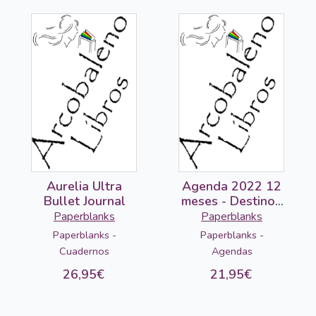
Aurelia Ultra
Agenda 2022 12
Bullet Journal
meses - Destino /
Midi por días
Paperblanks
Paperblanks
Paperblanks -
Paperblanks -
Cuadernos
Agendas
26,95€
21,95€