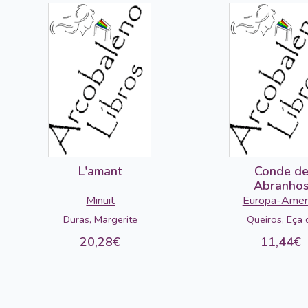
L'amant
Conde d
Abranho
Minuit
Europa-Amer
Duras, Margerite
Queiros, Eça 
20,28€
11,44€