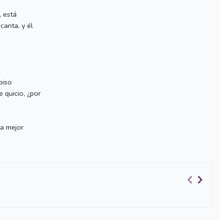
, está
canta, y él
piso
 quicio, ¿por
la mejor