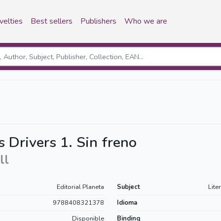
velties
Best sellers
Publishers
Who we are
Drivers 1. Sin freno
ll
Editorial Planeta
Subject
Lite
9788408321378
Idioma
Disponible
Binding