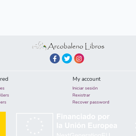
ured
My account
ies
Iniciar sesión
llers
Rexistrar
hers
Recover password