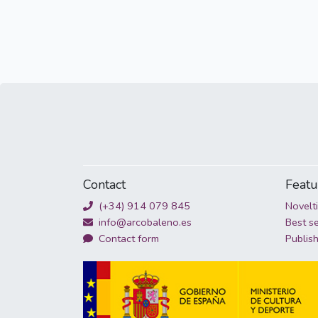
Contact
Feat
(+34) 914 079 845
Novelt
info@arcobaleno.es
Best se
Contact form
Publis