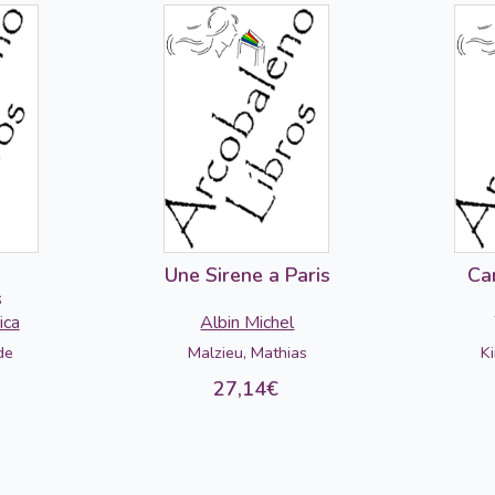
e
Une Sirene a Paris
Ca
s
ica
Albin Michel
de
Malzieu, Mathias
K
27,14€