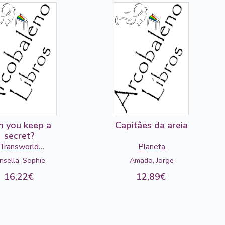
n you keep a
Capitâes da areia
secret?
Transworld
Planeta
Publishers
insella, Sophie
Amado, Jorge
16,22€
12,89€