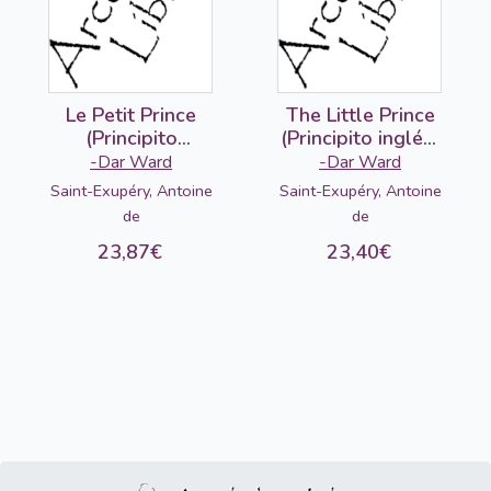
Le Petit Prince
The Little Prince
(Principito
(Principito inglés-
francés-árabe)
árabe)
-Dar Ward
-Dar Ward
Saint-Exupéry, Antoine
Saint-Exupéry, Antoine
de
de
23,87€
23,40€