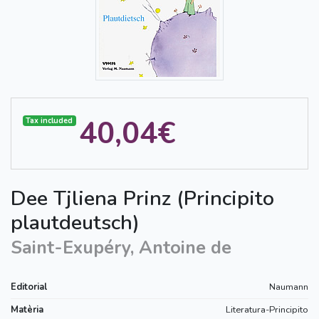
40,04€
Tax included
Dee Tjliena Prinz (Principito
plautdeutsch)
Saint-Exupéry, Antoine de
Editorial
Naumann
Matèria
Literatura-Principito