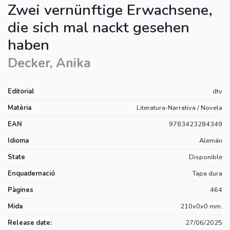
Zwei vernünftige Erwachsene,
die sich mal nackt gesehen
haben
Decker, Anika
Editorial
dtv
Matèria
Literatura-Narrativa / Novela
EAN
9783423284349
Idioma
Alemán
State
Disponible
Enquadernació
Tapa dura
Pàgines
464
Mida
210x0x0 mm.
Release date:
27/06/2025