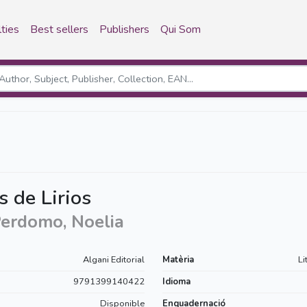
ties
Best sellers
Publishers
Qui Som
 de Lirios
erdomo, Noelia
Algani Editorial
Matèria
Li
9791399140422
Idioma
Disponible
Enquadernació