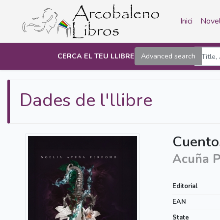
Inici
Novel
CERCA EL TEU LLIBRE
Advanced search
Dades de l'llibre
Cuentos
Acuña P
Editorial
EAN
State