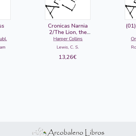
ss
Cronicas Narnia
(01
2/The Lion, the
Witch and the
bl.
Harper Collins
Or
Wardrobe
iam
Lewis, C. S.
Ro
13,26€