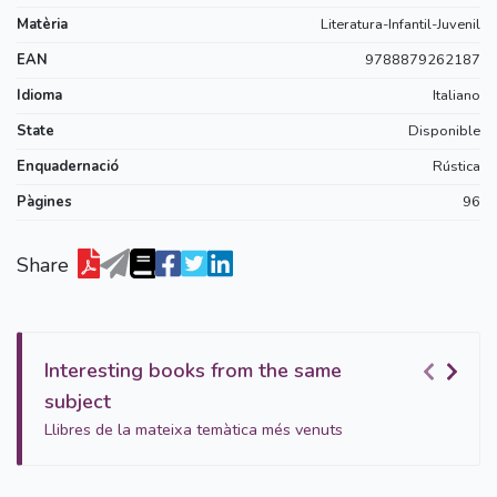
Matèria
Literatura-Infantil-Juvenil
EAN
9788879262187
Idioma
Italiano
State
Disponible
Enquadernació
Rústica
Pàgines
96
Share
Interesting books from the same
subject
Llibres de la mateixa temàtica més venuts