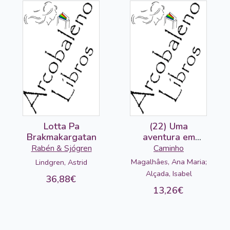
Lotta Pa
(22) Uma
Brakmakargatan
aventura em
Lisboa
Rabén & Sjógren
Caminho
Magalhâes, Ana Maria;
Lindgren, Astrid
Alçada, Isabel
36,88€
13,26€