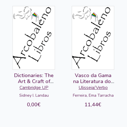
Dictionaries: The
Vasco da Gama
Art & Craft of
na Literatura dos
Lexicography
Descobrimentos
Cambridge UP
Ulisseia/Verbo
Sidney I. Landau
Ferreira, Ema Tarracha
0,00€
11,44€