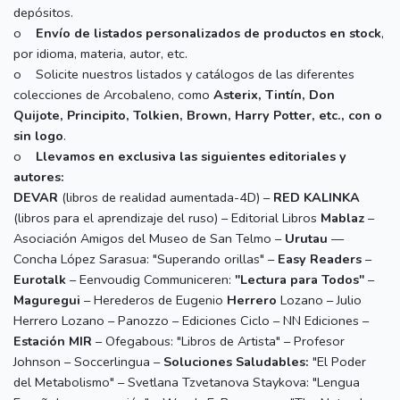
depósitos.
o
Envío de listados personalizados de productos en stock
,
por idioma, materia, autor, etc.
o Solicite nuestros listados y catálogos de las diferentes
colecciones de Arcobaleno, como
Asterix, Tintín, Don
Quijote, Principito, Tolkien, Brown, Harry Potter, etc., con o
sin logo
.
o
Llevamos en exclusiva las siguientes editoriales y
autores:
DEVAR
(libros de realidad aumentada-4D) –
RED
KALINKA
(libros para el aprendizaje del ruso) – Editorial Libros
Mablaz
–
Asociación Amigos del Museo de San Telmo –
Urutau
––
Concha López Sarasua: "Superando orillas" –
Easy Readers
–
Eurotalk
– Eenvoudig Communiceren:
"Lectura para Todos"
–
Maguregui
– Herederos de Eugenio
Herrero
Lozano – Julio
Herrero Lozano – Panozzo – Ediciones Ciclo – NN Ediciones –
Estación MIR
– Ofegabous: "Libros de Artista" – Profesor
Johnson – Soccerlingua –
Soluciones Saludables:
"El Poder
del Metabolismo" – Svetlana Tzvetanova Staykova: "Lengua