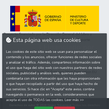
Proyecto financiado por la Dirección General del Libro y
Esta página web usa cookies
Fomento de la Lectura, Ministerio de Cultura y Deporte
Las cookies de este sitio web se usan para personalizar el
contenido y los anuncios, ofrecer funciones de redes sociales
y analizar el tráfico. Además, compartimos información sobre
el uso que haga del sitio web con nuestros partners de redes
Financiado por la Unión Europea-Next Generation EU
sociales, publicidad y análisis web, quienes pueden
combinarla con otra información que les haya proporcionado
o que hayan recopilado a partir del uso que haya hecho de
sus servicios. Si hace clic en "Acepta" este aviso, contina
navegando o permanece en la web, consideraremos que
acepta el uso de TODAS las cookies.
Leer más >>
Derechos de autor © 2026
Grupo Trevenque
Todos los derechos