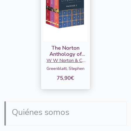
The Norton
Anthology of
English Literature
W W Norton & Co
2 (D-E-F), 11ed.
Ltd
Greenblatt, Stephen
75,90€
Quiénes somos