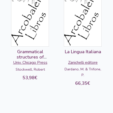
Grammatical
La Lingua Italiana
structures of
English and
Univ. Chicago Press
Zanichelli editore
Spanish
Dardano, M. & Trifone,
Stockwell, Robert
P.
53,98€
66,35€