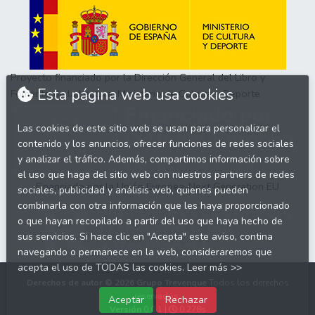
Proyecto financiado por la Dirección General del Libro y
Esta página web usa cookies
Fomento de la Lectura, Ministerio de Cultura y Deporte
Las cookies de este sitio web se usan para personalizar el
contenido y los anuncios, ofrecer funciones de redes sociales
y analizar el tráfico. Además, compartimos información sobre
el uso que haga del sitio web con nuestros partners de redes
Financiado por la Unión Europea-Next Generation EU
sociales, publicidad y análisis web, quienes pueden
combinarla con otra información que les haya proporcionado
o que hayan recopilado a partir del uso que haya hecho de
sus servicios. Si hace clic en "Acepta" este aviso, contina
navegando o permanece en la web, consideraremos que
acepta el uso de TODAS las cookies.
Leer más >>
Derechos de autor © 2026
Grupo Trevenque
Todos los derechos
reservados.
Aceptar
Rechazar
Versión
0.0.1 |
0.278s