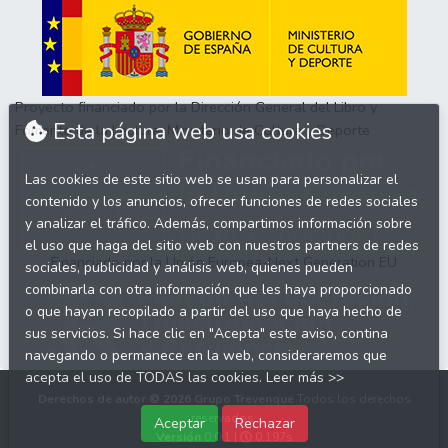
Proyecto financiado por la Dirección General del Libro y
Esta página web usa cookies
Fomento de la Lectura, Ministerio de Cultura y Deporte
Las cookies de este sitio web se usan para personalizar el
contenido y los anuncios, ofrecer funciones de redes sociales
y analizar el tráfico. Además, compartimos información sobre
el uso que haga del sitio web con nuestros partners de redes
Financiado por la Unión Europea-Next Generation EU
sociales, publicidad y análisis web, quienes pueden
combinarla con otra información que les haya proporcionado
o que hayan recopilado a partir del uso que haya hecho de
sus servicios. Si hace clic en "Acepta" este aviso, contina
navegando o permanece en la web, consideraremos que
acepta el uso de TODAS las cookies.
Leer más >>
Derechos de autor © 2026
Grupo Trevenque
Todos los derechos
reservados.
Aceptar
Rechazar
Versión
0.0.1 |
0.197s