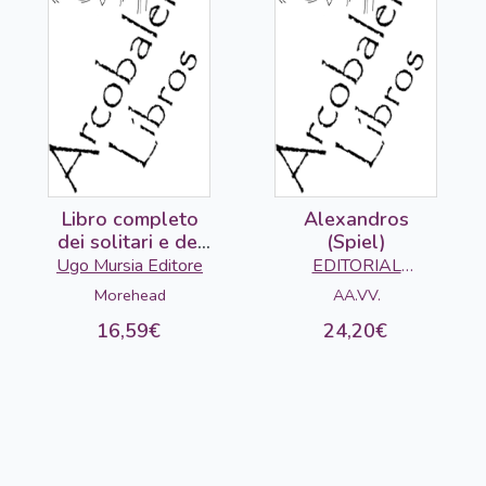
Libro completo
Alexandros
dei solitari e dei
(Spiel)
giochi...
Ugo Mursia Editore
EDITORIAL
ARCOBALENO
Morehead
AA.VV.
8888448Q
16,59€
24,20€