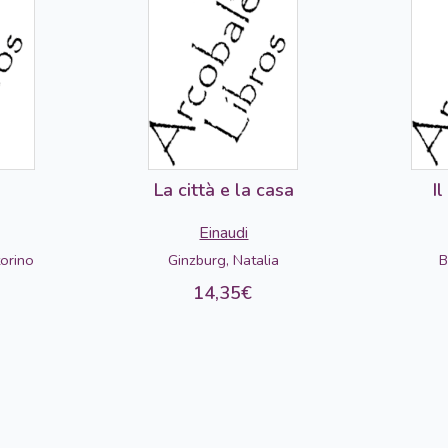
La città e la casa
Il
Einaudi
torino
Ginzburg, Natalia
B
14,35€