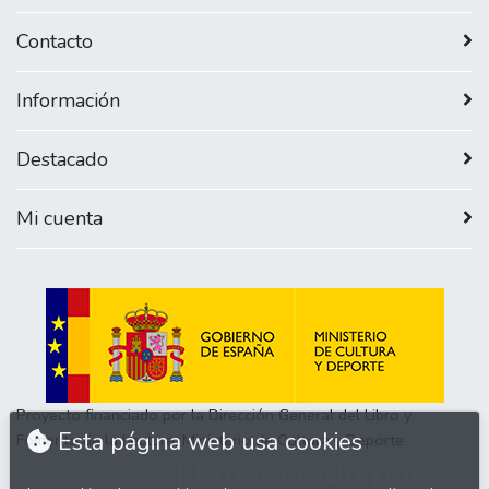
Contacto
Información
Destacado
Mi cuenta
Proyecto financiado por la Dirección General del Libro y
Esta página web usa cookies
Fomento de la Lectura, Ministerio de Cultura y Deporte