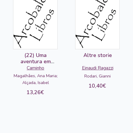
(22) Uma
Altre storie
aventura em
Lisboa
Caminho
Einaudi Ragazzi
Magalhâes, Ana Maria;
Rodari, Gianni
Alçada, Isabel
10,40€
13,26€