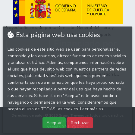
Proyecto financiado por la Dirección General del Libro y
Esta página web usa cookies
Fomento de la Lectura, Ministerio de Cultura y Deporte
Las cookies de este sitio web se usan para personalizar el
contenido y los anuncios, ofrecer funciones de redes sociales
y analizar el tráfico. Además, compartimos información sobre
el uso que haga del sitio web con nuestros partners de redes
Financiado por la Unión Europea-Next Generation EU
sociales, publicidad y análisis web, quienes pueden
combinarla con otra información que les haya proporcionado
o que hayan recopilado a partir del uso que haya hecho de
sus servicios. Si hace clic en "Acepta" este aviso, contina
navegando o permanece en la web, consideraremos que
acepta el uso de TODAS las cookies.
Leer más >>
Derechos de autor © 2026
Grupo Trevenque
Todos los derechos
reservados.
Aceptar
Rechazar
Versión
0.0.1 |
0.221s