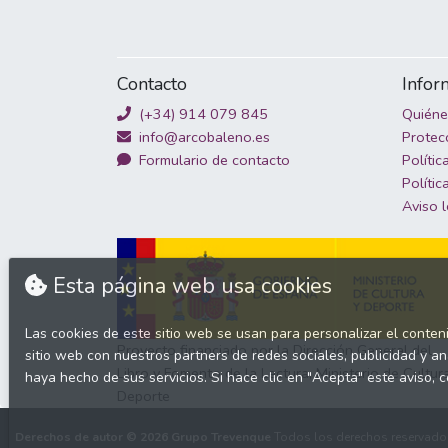
Contacto
Infor
(+34) 914 079 845
Quién
info@arcobaleno.es
Protec
Formulario de contacto
Polític
Polític
Aviso 
Esta página web usa cookies
Las cookies de este sitio web se usan para personalizar el conten
Proyecto financiado por la Dirección General del
sitio web con nuestros partners de redes sociales, publicidad y a
Libro y Fomento de la Lectura, Ministerio de Cultur
haya hecho de sus servicios. Si hace clic en "Acepta" este avis
Deporte
Derechos de autor © 2026
Grupo Trevenque
Todos los derechos reservado