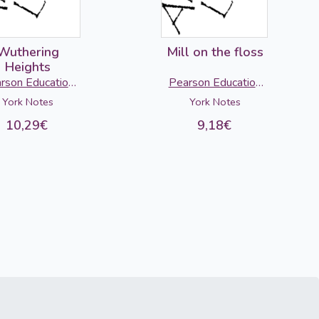
Wuthering
Mill on the floss
Heights
rson Education
Pearson Education
Limited
Limited
York Notes
York Notes
10,29€
9,18€