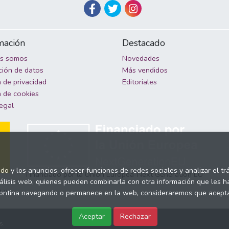
mación
Destacado
es somos
Novedades
ción de datos
Más vendidos
a de privacidad
Editoriales
a de cookies
legal
ido y los anuncios, ofrecer funciones de redes sociales y analizar el 
Financiado por la Unión Europea-Next Generation EU
nálisis web, quienes pueden combinarla con otra información que les 
a y
o, contina navegando o permanece en la web, consideraremos que acep
Aceptar
Rechazar
s.