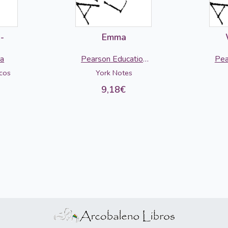
-
Emma
ra
Pearson Education
Pea
Limited
cos
York Notes
9,18€