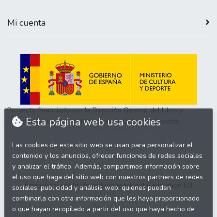
Mi cuenta
Proyecto financiado por la Dirección General del Libro y
Esta página web usa cookies
Fomento de la Lectura, Ministerio de Cultura y Deporte
Las cookies de este sitio web se usan para personalizar el
contenido y los anuncios, ofrecer funciones de redes sociales
y analizar el tráfico. Además, compartimos información sobre
el uso que haga del sitio web con nuestros partners de redes
Financiado por la Unión Europea-Next Generation EU
sociales, publicidad y análisis web, quienes pueden
combinarla con otra información que les haya proporcionado
o que hayan recopilado a partir del uso que haya hecho de