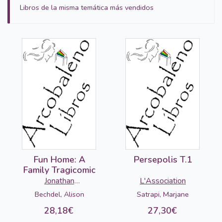
Libros de la misma temática más vendidos
Fun Home: A
Persepolis T.1
Family Tragicomic
Jonathan
L'Association
Cape/Vintage
Bechdel, Alison
Satrapi, Marjane
28,18€
27,30€