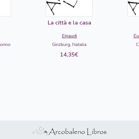
La città e la casa
Einaudi
Eu
torino
Ginzburg, Natalia
C
14,35€