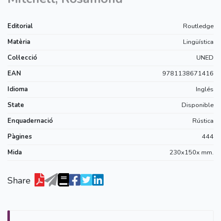
Editorial
Routledge
Matèria
Lingüística
Col·lecció
UNED
EAN
9781138671416
Idioma
Inglés
State
Disponible
Enquadernació
Rústica
Pàgines
444
Mida
230x150x mm.
Share