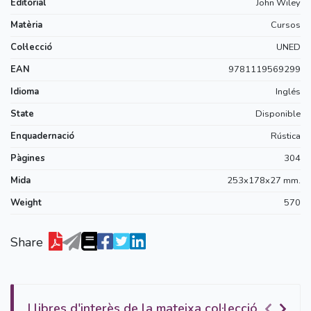
Editorial
John Wiley
Matèria
Cursos
Col·lecció
UNED
EAN
9781119569299
Idioma
Inglés
State
Disponible
Enquadernació
Rústica
Pàgines
304
Mida
253x178x27 mm.
Weight
570
Share
Llibres d'interès de la mateixa col·lecció