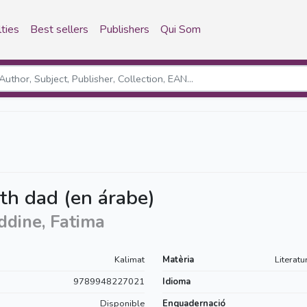
ties
Best sellers
Publishers
Qui Som
th dad (en árabe)
ddine, Fatima
Kalimat
Matèria
Literatu
9789948227021
Idioma
Disponible
Enquadernació