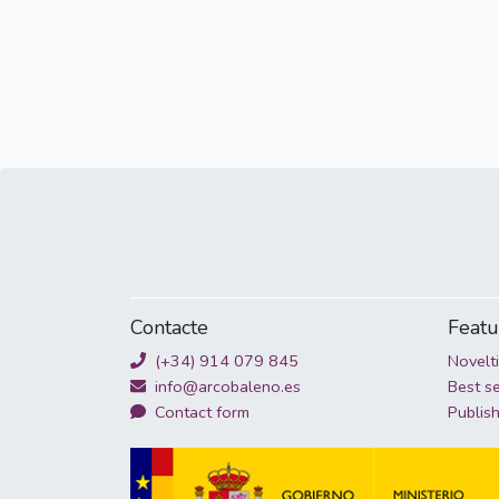
Contacte
Feat
(+34) 914 079 845
Novelt
info@arcobaleno.es
Best se
Contact form
Publis