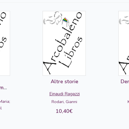
Altre storie
Der
em
Einaudi Ragazzi
aria;
Rodari, Gianni
l
10,40€