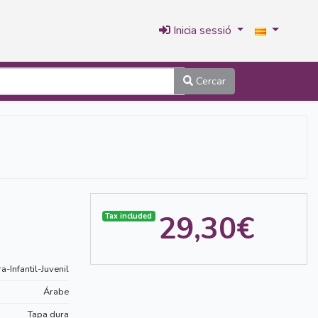
Inicia sessió
Cercar
29,30€
Tax included
ra-Infantil-Juvenil
Árabe
Tapa dura