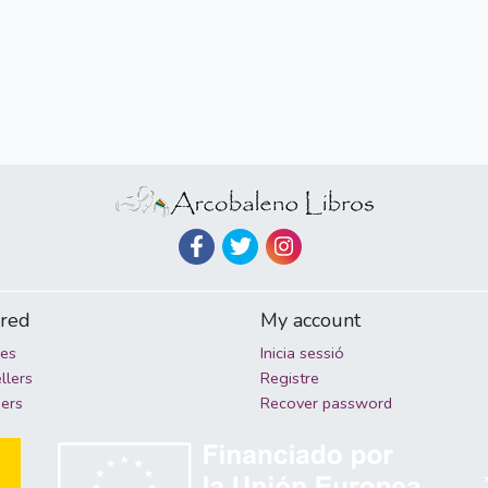
ured
My account
ies
Inicia sessió
llers
Registre
hers
Recover password