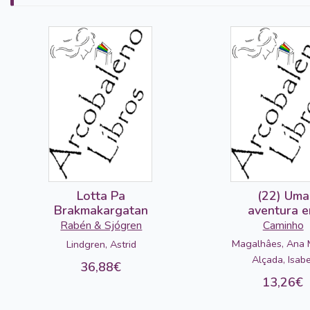
Lotta Pa
(22) Uma
Brakmakargatan
aventura 
Lisboa
Rabén & Sjógren
Caminho
Magalhâes, Ana M
Lindgren, Astrid
Alçada, Isabe
36,88€
13,26€