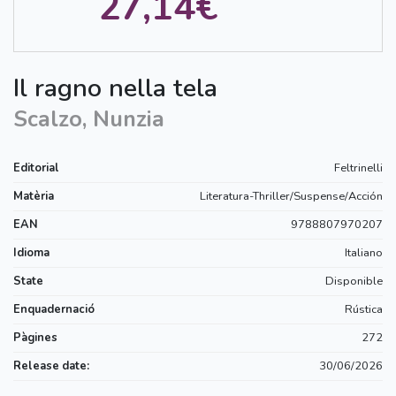
27,14€
Il ragno nella tela
Scalzo, Nunzia
Editorial
Feltrinelli
Matèria
Literatura-Thriller/Suspense/Acción
EAN
9788807970207
Idioma
Italiano
State
Disponible
Enquadernació
Rústica
Pàgines
272
Release date:
30/06/2026