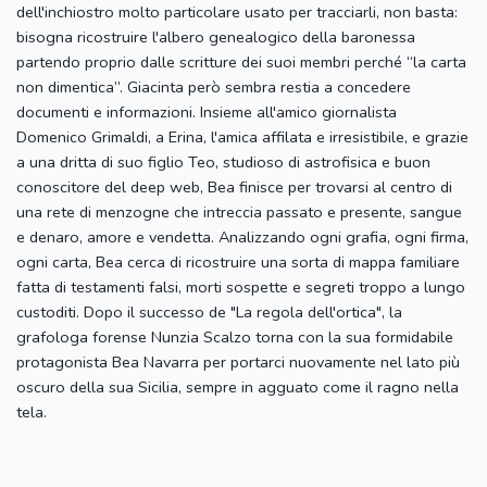
dell'inchiostro molto particolare usato per tracciarli, non basta:
bisogna ricostruire l'albero genealogico della baronessa
partendo proprio dalle scritture dei suoi membri perché “la carta
non dimentica”. Giacinta però sembra restia a concedere
documenti e informazioni. Insieme all'amico giornalista
Domenico Grimaldi, a Erina, l'amica affilata e irresistibile, e grazie
a una dritta di suo figlio Teo, studioso di astrofisica e buon
conoscitore del deep web, Bea finisce per trovarsi al centro di
una rete di menzogne che intreccia passato e presente, sangue
e denaro, amore e vendetta. Analizzando ogni grafia, ogni firma,
ogni carta, Bea cerca di ricostruire una sorta di mappa familiare
fatta di testamenti falsi, morti sospette e segreti troppo a lungo
custoditi. Dopo il successo de "La regola dell'ortica", la
grafologa forense Nunzia Scalzo torna con la sua formidabile
protagonista Bea Navarra per portarci nuovamente nel lato più
oscuro della sua Sicilia, sempre in agguato come il ragno nella
tela.