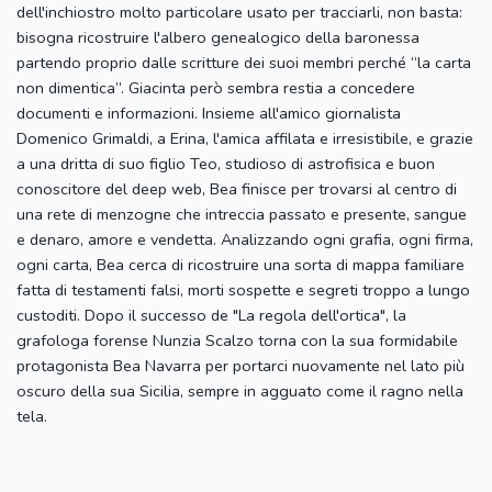
dell'inchiostro molto particolare usato per tracciarli, non basta:
bisogna ricostruire l'albero genealogico della baronessa
partendo proprio dalle scritture dei suoi membri perché “la carta
non dimentica”. Giacinta però sembra restia a concedere
documenti e informazioni. Insieme all'amico giornalista
Domenico Grimaldi, a Erina, l'amica affilata e irresistibile, e grazie
a una dritta di suo figlio Teo, studioso di astrofisica e buon
conoscitore del deep web, Bea finisce per trovarsi al centro di
una rete di menzogne che intreccia passato e presente, sangue
e denaro, amore e vendetta. Analizzando ogni grafia, ogni firma,
ogni carta, Bea cerca di ricostruire una sorta di mappa familiare
fatta di testamenti falsi, morti sospette e segreti troppo a lungo
custoditi. Dopo il successo de "La regola dell'ortica", la
grafologa forense Nunzia Scalzo torna con la sua formidabile
protagonista Bea Navarra per portarci nuovamente nel lato più
oscuro della sua Sicilia, sempre in agguato come il ragno nella
tela.