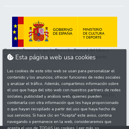
Proyecto financiado por la Dirección General del Libro y
Esta página web usa cookies
Fomento de la Lectura, Ministerio de Cultura y Deporte
Las cookies de este sitio web se usan para personalizar el
contenido y los anuncios, ofrecer funciones de redes sociales
y analizar el tráfico. Además, compartimos información sobre
el uso que haga del sitio web con nuestros partners de redes
Financiado por la Unión Europea-Next Generation EU
sociales, publicidad y análisis web, quienes pueden
combinarla con otra información que les haya proporcionado
o que hayan recopilado a partir del uso que haya hecho de
sus servicios. Si hace clic en "Acepta" este aviso, contina
navegando o permanece en la web, consideraremos que
acepta el uso de TODAS las cookies.
Leer más >>