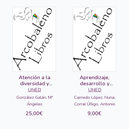
Atención a la
Aprendizaje,
diversidad y
desarrollo y
pedagogía
prácticas
UNED
UNED
diferencial
González Galán, Mª
Carriedo López, Nuria;
Ángeles
Corral Úñigo, Antonio
25,00€
9,00€