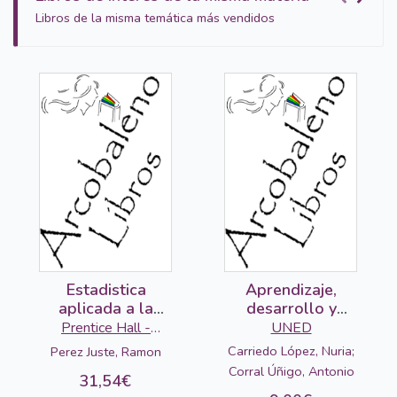
Libros de la misma temática más vendidos
Estadistica
Aprendizaje,
aplicada a la
desarrollo y
educacion
prácticas
Prentice Hall -
UNED
Pearson
Carriedo López, Nuria;
Perez Juste, Ramon
Corral Úñigo, Antonio
31,54€