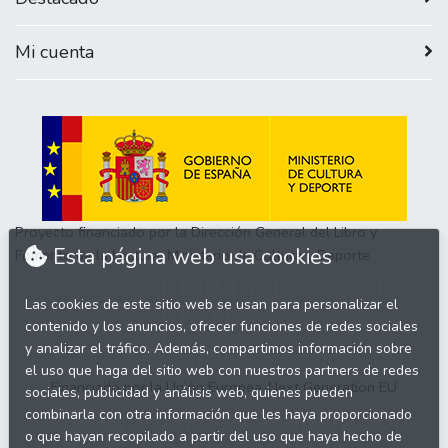
Mi cuenta
Proyecto financiado por la Dirección General del Libro y
Esta página web usa cookies
Fomento de la Lectura, Ministerio de Cultura y Deporte
Las cookies de este sitio web se usan para personalizar el
contenido y los anuncios, ofrecer funciones de redes sociales
y analizar el tráfico. Además, compartimos información sobre
el uso que haga del sitio web con nuestros partners de redes
Financiado por la Unión Europea-Next Generation EU
sociales, publicidad y análisis web, quienes pueden
combinarla con otra información que les haya proporcionado
o que hayan recopilado a partir del uso que haya hecho de