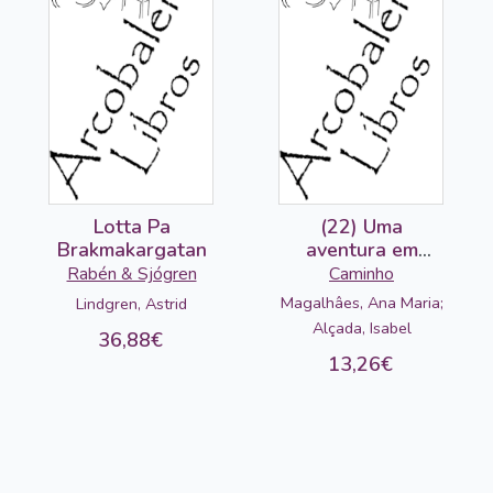
Lotta Pa
(22) Uma
Brakmakargatan
aventura em
Lisboa
Rabén & Sjógren
Caminho
Magalhâes, Ana Maria;
Lindgren, Astrid
Alçada, Isabel
36,88€
13,26€