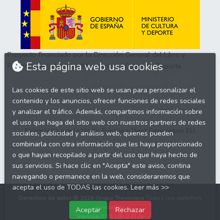
Proyecto financiado por la Dirección General del Libro y
Esta página web usa cookies
Fomento de la Lectura, Ministerio de Cultura y Deporte
Las cookies de este sitio web se usan para personalizar el
contenido y los anuncios, ofrecer funciones de redes sociales
y analizar el tráfico. Además, compartimos información sobre
el uso que haga del sitio web con nuestros partners de redes
Financiado por la Unión Europea-Next Generation EU
sociales, publicidad y análisis web, quienes pueden
combinarla con otra información que les haya proporcionado
o que hayan recopilado a partir del uso que haya hecho de
sus servicios. Si hace clic en "Acepta" este aviso, contina
navegando o permanece en la web, consideraremos que
acepta el uso de TODAS las cookies.
Leer más >>
Derechos de autor © 2026
Grupo Trevenque
Todos los derechos
reservados.
Aceptar
Rechazar
Versión
0.0.1 |
0.212s