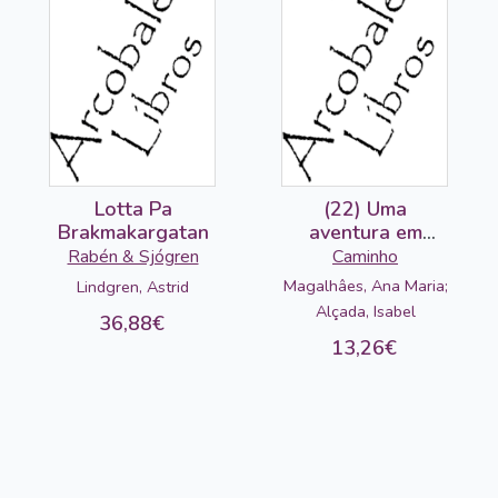
Lotta Pa
(22) Uma
Brakmakargatan
aventura em
Lisboa
Rabén & Sjógren
Caminho
Magalhâes, Ana Maria;
Lindgren, Astrid
Alçada, Isabel
36,88€
13,26€