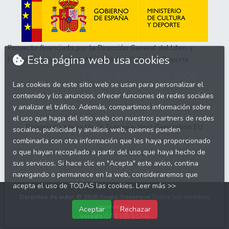
Proyecto financiado por la Dirección General del Libro y
Esta página web usa cookies
Fomento de la Lectura, Ministerio de Cultura y Deporte
Las cookies de este sitio web se usan para personalizar el
contenido y los anuncios, ofrecer funciones de redes sociales
y analizar el tráfico. Además, compartimos información sobre
el uso que haga del sitio web con nuestros partners de redes
Financiado por la Unión Europea-Next Generation EU
sociales, publicidad y análisis web, quienes pueden
combinarla con otra información que les haya proporcionado
o que hayan recopilado a partir del uso que haya hecho de
sus servicios. Si hace clic en "Acepta" este aviso, contina
navegando o permanece en la web, consideraremos que
acepta el uso de TODAS las cookies.
Leer más >>
Derechos de autor © 2026
Grupo Trevenque
Todos los derechos
reservados.
Aceptar
Rechazar
Versión
0.0.1 |
0.174s