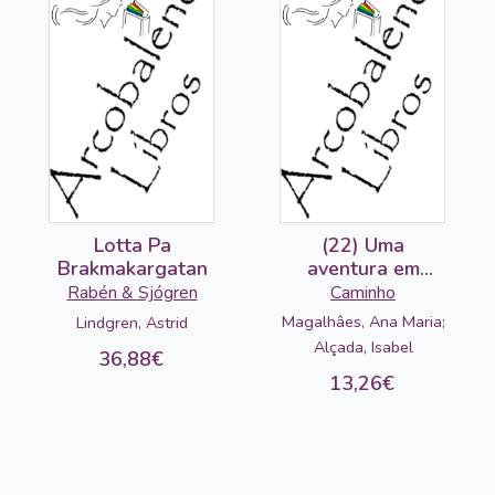
Lotta Pa
(22) Uma
Brakmakargatan
aventura em
Lisboa
Rabén & Sjógren
Caminho
Magalhâes, Ana Maria;
Lindgren, Astrid
Alçada, Isabel
36,88€
13,26€