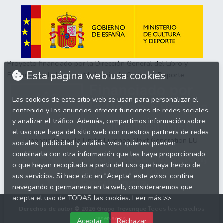
Proyecto financiado por la Dirección General del Libro y
Esta página web usa cookies
Fomento de la Lectura, Ministerio de Cultura y Deporte
Las cookies de este sitio web se usan para personalizar el
contenido y los anuncios, ofrecer funciones de redes sociales
y analizar el tráfico. Además, compartimos información sobre
el uso que haga del sitio web con nuestros partners de redes
Financiado por la Unión Europea-Next Generation EU
sociales, publicidad y análisis web, quienes pueden
combinarla con otra información que les haya proporcionado
o que hayan recopilado a partir del uso que haya hecho de
sus servicios. Si hace clic en "Acepta" este aviso, contina
navegando o permanece en la web, consideraremos que
acepta el uso de TODAS las cookies.
Leer más >>
Derechos de autor © 2026
Grupo Trevenque
Todos los derechos
reservados.
Aceptar
Rechazar