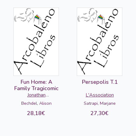
Fun Home: A
Persepolis T.1
Family Tragicomic
Jonathan
L'Association
Cape/Vintage
Bechdel, Alison
Satrapi, Marjane
28,18€
27,30€