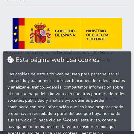
Proyecto financiado por la Dirección General del Libro y
Esta página web usa cookies
Fomento de la Lectura, Ministerio de Cultura y Deporte
Las cookies de este sitio web se usan para personalizar el
contenido y los anuncios, ofrecer funciones de redes sociales
y analizar el tráfico. Además, compartimos información sobre
el uso que haga del sitio web con nuestros partners de redes
Financiado por la Unión Europea-Next Generation EU
sociales, publicidad y análisis web, quienes pueden
combinarla con otra información que les haya proporcionado
o que hayan recopilado a partir del uso que haya hecho de
sus servicios. Si hace clic en "Acepta" este aviso, contina
navegando o permanece en la web, consideraremos que
acepta el uso de TODAS las cookies.
Leer más >>