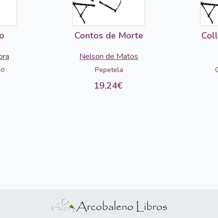
o
Contos de Morte
Col
ora
Nelson de Matos
lo
Pepetela
19,24€