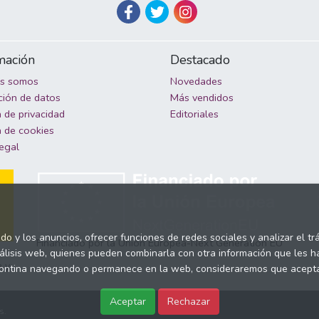
mación
Destacado
es somos
Novedades
ción de datos
Más vendidos
a de privacidad
Editoriales
a de cookies
legal
ido y los anuncios, ofrecer funciones de redes sociales y analizar el 
Financiado por la Unión Europea-Next Generation EU
nálisis web, quienes pueden combinarla con otra información que les 
a y
o, contina navegando o permanece en la web, consideraremos que acep
Aceptar
Rechazar
s.