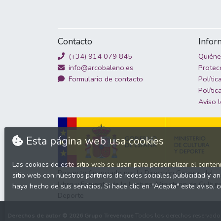
Contacto
Infor
(+34) 914 079 845
Quién
info@arcobaleno.es
Protec
Formulario de contacto
Polític
Polític
Aviso 
Esta página web usa cookies
Las cookies de este sitio web se usan para personalizar el conten
Proyecto financiado por la Dirección General del
sitio web con nuestros partners de redes sociales, publicidad y a
Libro y Fomento de la Lectura, Ministerio de Cultur
haya hecho de sus servicios. Si hace clic en "Acepta" este avis
Deporte
Derechos de autor © 2026
Grupo Trevenque
Todos los derechos reservado