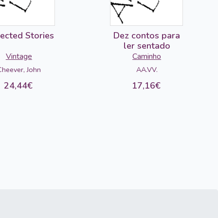
lected Stories
Dez contos para
ler sentado
Vintage
Caminho
Cheever, John
AA.VV.
24,44€
17,16€